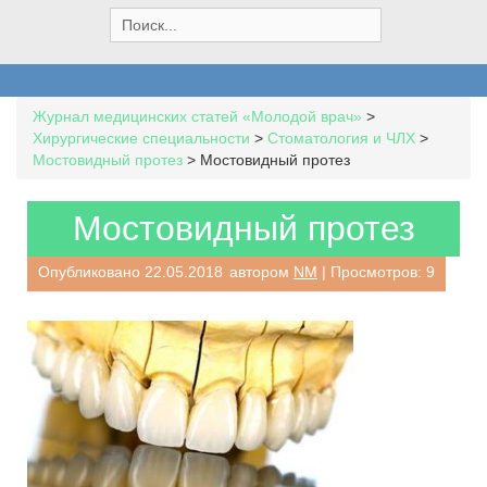
S
e
a
r
c
Журнал медицинских статей «Молодой врач»
>
h
Хирургические специальности
>
Стоматология и ЧЛХ
>
f
Мостовидный протез
>
Мостовидный протез
o
r
:
Мостовидный протез
Опубликовано
22.05.2018
автором
NM
| Просмотров: 9