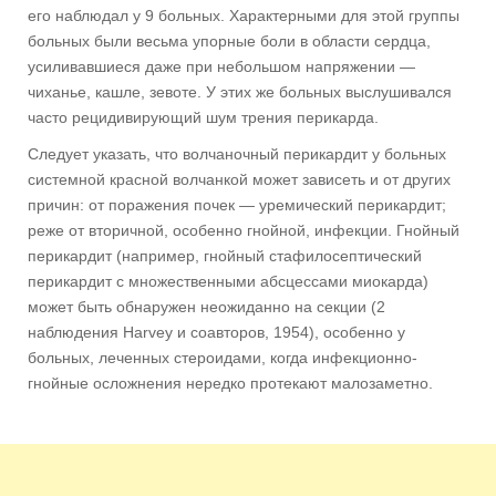
его наблюдал у 9 больных. Характерными для этой группы
больных были весьма упорные боли в области сердца,
усиливавшиеся даже при небольшом напряжении —
чиханье, кашле, зевоте. У этих же больных выслушивался
часто рецидивирующий шум трения перикарда.
Следует указать, что волчаночный перикардит у больных
системной красной волчанкой может зависеть и от других
причин: от поражения почек — уремический перикардит;
реже от вторичной, особенно гнойной, инфекции. Гнойный
перикардит (например, гнойный стафилосептический
перикардит с множественными абсцессами миокарда)
может быть обнаружен неожиданно на секции (2
наблюдения Harvey и соавторов, 1954), особенно у
больных, леченных стероидами, когда инфекционно-
гнойные осложнения нередко протекают малозаметно.