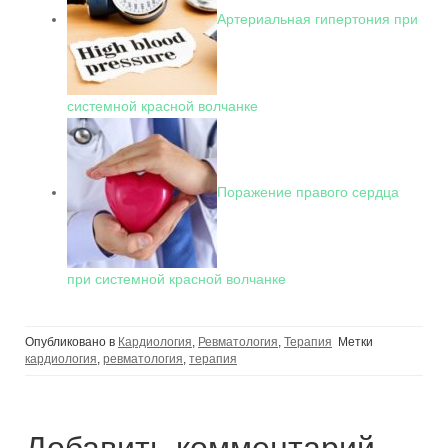
Артериальная гипертония при
системной красной волчанке
Поражение правого сердца
при системной красной волчанке
Опубликовано в
Кардиология
,
Ревматология
,
Терапия
Метки
кардиология
,
ревматология
,
терапия
Добавить комментарий