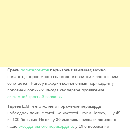
Среди
полисерозитов
перикардит занимает, можно
полагать, второе место вслед за плевритом и часто с ним
сочетается. Harvey находил волчаночный перикардит у
половины больных, иногда как первое проявление
системной красной волчанки
.
Тареев Е.М. и его коллеги поражение перикарда
наблюдали почти с такой же частотой, как и Harvey, — у 49
из 100 больных. Из них у 30 имелись признаки активного,
чаще
экссудативного перикардита
, у 19 о поражении