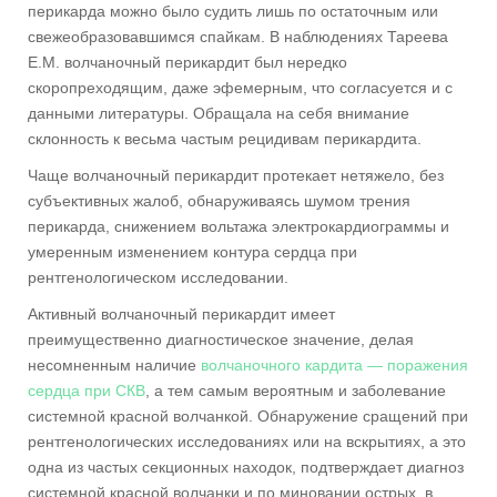
перикарда можно было судить лишь по остаточным или
свежеобразовавшимся спайкам. В наблюдениях Тареева
Е.М. волчаночный перикардит был нередко
скоропреходящим, даже эфемерным, что согласуется и с
данными литературы. Обращала на себя внимание
склонность к весьма частым рецидивам перикардита.
Чаще волчаночный перикардит протекает нетяжело, без
субъективных жалоб, обнаруживаясь шумом трения
перикарда, снижением вольтажа электрокардиограммы и
умеренным изменением контура сердца при
рентгенологическом исследовании.
Активный волчаночный перикардит имеет
преимущественно диагностическое значение, делая
несомненным наличие
волчаночного кардита — поражения
сердца при СКВ
, а тем самым вероятным и заболевание
системной красной волчанкой. Обнаружение сращений при
рентгенологических исследованиях или на вскрытиях, а это
одна из частых секционных находок, подтверждает диагноз
системной красной волчанки и по миновании острых, в