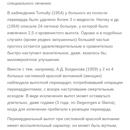
специального лечения.
В наблюдении Tumulty (1954) у больного из полости
перикарда было удалено более 3 л жидкости, Harvey и др.
(1954) описали 24-летнюю больную, у которой было
извлечено 2,5 л кровянистого выпота. Однако и в подобных
случаях (кроме редких запушенных) большей частью
прогноз остается удовлетворительным и сравнительно
быстро наступает значительное, даже, казалось бы,
маловероятное улучшение.
Вместе с тем, например, А.Д. Богданова (1959) у 2 из 4
больных системной красной волчанкой (женщин)
наблюдала выпотной перикардит, потребовавший операции
перикардиотомии, с вскоре наступившим смертельным
исходом. В виде исключения выпот может оставаться
длительно, даже годами (3 года, по Degeorges и Slama),
когда для излечении прибегали к резекции перикарда.
Перикардиальный выпот при системной красной волчанке
имеет воспалительный характер; он может быть мутным,