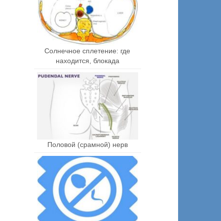
Солнечное сплетение: где
находится, блокада
Половой (срамной) нерв