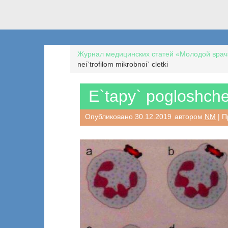
Журнал медицинских статей «Молодой врач
nei`trofilom mikrobnoi` cletki
E`tapy` pogloshchen
Опубликовано
30.12.2019
автором
NM
| П