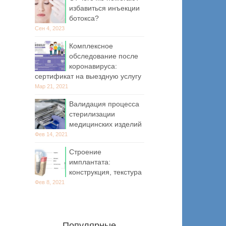
избавиться инъекции
ботокса?
Сен 4, 2023
Комплексное
обследование после
коронавируса:
сертификат на выездную услугу
Мар 21, 2021
Валидация процесса
стерилизации
медицинских изделий
Фев 14, 2021
Строение
имплантата:
конструкция, текстура
Фев 8, 2021
Популярные