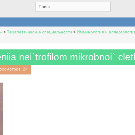
S
e
a
r
c
»
>
Терапевтические специальности
>
Иммунология и аллергологи
h
f
o
r
iia nei`trofilom mikrobnoi` clet
:
росмотров: 24