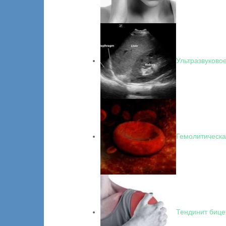
Ультразвуково
Гемолитическа
Тендинит бице