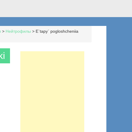
я
>
Нейтрофилы
>
E`tapy` pogloshcheniia
ki