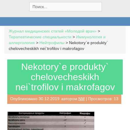
S
e
a
r
c
Журнал медицинских статей «Молодой врач»
>
h
Терапевтические специальности
>
Иммунология и
f
аллергология
>
Нейтрофилы
>
Nekotory`e produkty`
o
chelovecheskikh nei`trofilov i makrofagov
r
:
Nekotory`e produkty`
chelovecheskikh
nei`trofilov i makrofagov
Опубликовано
30.12.2019
автором
NM
| Просмотров: 13