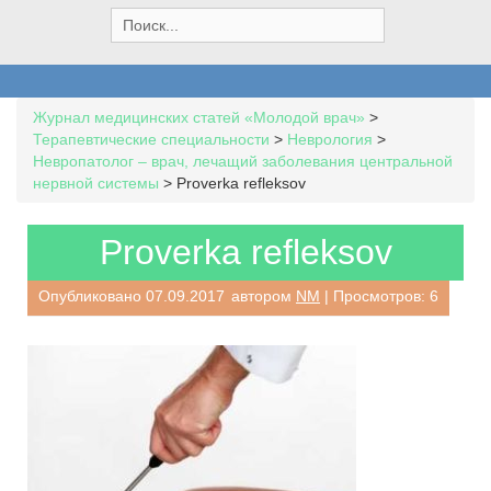
S
e
a
r
c
Журнал медицинских статей «Молодой врач»
>
h
Терапевтические специальности
>
Неврология
>
f
Невропатолог – врач, лечащий заболевания центральной
o
нервной системы
>
Proverka refleksov
r
:
Proverka refleksov
Опубликовано
07.09.2017
автором
NM
| Просмотров: 6