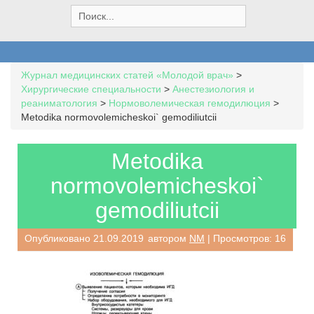
S
e
a
r
c
Журнал медицинских статей «Молодой врач»
>
h
Хирургические специальности
>
Анестезиология и
f
реаниматология
>
Нормоволемическая гемодилюция
>
o
Metodika normovolemicheskoi` gemodiliutcii
r
:
Metodika
normovolemicheskoi`
gemodiliutcii
Опубликовано
21.09.2019
автором
NM
| Просмотров: 16