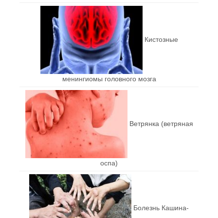
Кистозные
менингиомы головного мозга
Ветрянка (ветряная
оспа)
Болезнь Кашина-