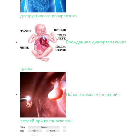
деструктивного панкреатита
Врожденная диафрагмальная
грыжа
Полипэктомия «холодной»
петлей при колоноскопии