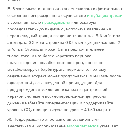
Е
. В зависимости от навыков анестезиолога и физикального
состояния новорожденного осуществите
интубацию трахеи
в сознании после
премедикации
или быструю
последовательную индукцию, используя давление на
перстневидный хрящ и введение тиопентала 5-6 мг/кг или
этомидата 0,3 мг/кг, атропина 0,02 мг/кг, сукцинилхолина 2
мг/кг в/в. Этомидат может быть предпочтительнее
тиопентала, из-за более короткого периода
полувыведения; ослабленные новорожденные не
метаболизируют барбитураты нормально, поэтому
седативный эффект может продолжаться 30-60 мин после
однократной дозы, введенной при индукции. Для
предупреждения усиления алкалоза в центральной
нервной системе и послеоперационной депрессии
дыхания избегайте гипервентиляции и поддерживайте
уровень СО
в конце выдоха на уровне 40-50 мм рт. ст.
2
Ж
. Поддерживайте анестезию ингаляционными
анестетиками. Использование
миорелаксантов
улучшает