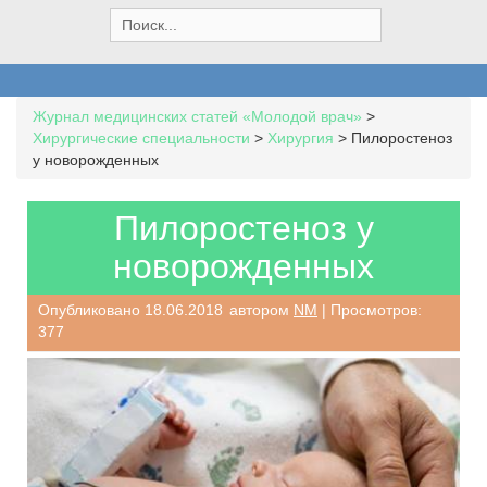
S
e
a
r
c
Журнал медицинских статей «Молодой врач»
>
h
Хирургические специальности
>
Хирургия
>
Пилоростеноз
f
у новорожденных
o
r
:
Пилоростеноз у
новорожденных
Опубликовано
18.06.2018
автором
NM
| Просмотров:
377