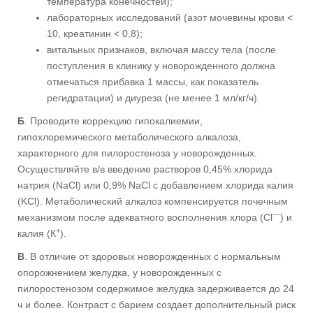
температура конечностей);
лабораторных исследований (азот мочевины крови <
10, креатинин < 0,8);
витальных признаков, включая массу тела (после
поступления в клинику у новорожденного должна
отмечаться прибавка 1 массы, как показатель
регидратации) и диуреза (не менее 1 мл/кг/ч).
Б
. Проводите коррекцию гипокалиемии,
гипохлоремического метаболического алкалоза,
характерного для пилоростеноза у новорожденных.
Осуществляйте в/в введение растворов 0,45% хлорида
натрия (NaCl) или 0,9% NaCl с добавлением хлорида калия
(KCl). Метаболический алкалоз компенсируется почечным
—
механизмом после адекватного восполнения хлора (Cl
) и
+
калия (К
).
B
. В отличие от здоровых новорожденных с нормальным
опорожнением желудка, у новорожденных с
пилоростенозом содержимое желудка задерживается до 24
ч и более. Контраст с барием создает дополнительный риск