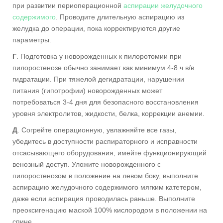
при развитии периоперационной
аспирации желудочного
содержимого
. Проводите длительную аспирацию из
желудка до операции, пока корректируются другие
параметры.
Г
. Подготовка у новорожденных к пилоротомии при
пилоростенозе обычно занимает как минимум 4-8 ч в/в
гидратации. При тяжелой дегидратации, нарушении
питания (гипотрофии) новорожденных может
потребоваться 3-4 дня для безопасного восстановления
уровня электролитов, жидкости, белка, коррекции анемии.
Д
. Согрейте операционную, увлажняйте все газы,
убедитесь в доступности распираторного и исправности
отсасывающего оборудования, имейте функционирующий
венозный доступ. Уложите новорожденного с
пилоростенозом в положение на левом боку, выполните
аспирацию желудочного содержимого мягким катетером,
даже если аспирация проводилась раньше. Выполните
преоксигенацию маской 100% кислородом в положении на
спине.