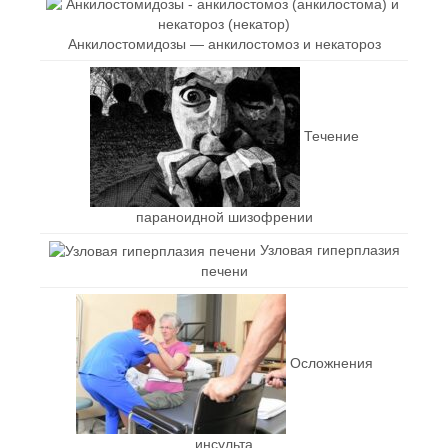
Анкилостомидозы — анкилостомоз и некатороз
Течение
параноидной шизофрении
Узловая гиперплазия
печени
Осложнения
инсульта