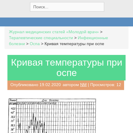
S
e
a
r
c
Журнал медицинских статей «Молодой врач»
>
h
Терапевтические специальности
>
Инфекционные
f
болезни
>
Оспа
>
Кривая температуры при оспе
o
r
:
Кривая температуры при
оспе
Опубликовано
19.02.2020
автором
NM
| Просмотров: 12