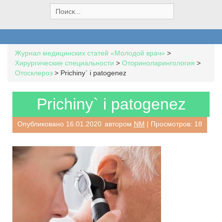
S
e
a
r
c
Журнал медицинских статей «Молодой врач»
>
h
Хирургические специальности
>
Оториноларингология
>
f
Отосклероз
>
Prichiny` i patogenez
o
r
:
Prichiny` i patogenez
Опубликовано
16.01.2020
автором
NM
| Просмотров: 18