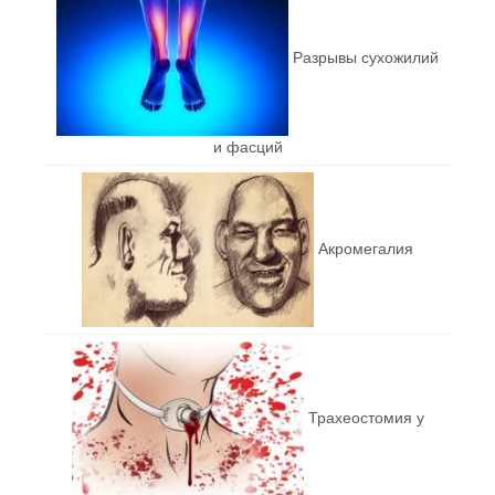
Разрывы сухожилий
и фасций
Акромегалия
Трахеостомия у