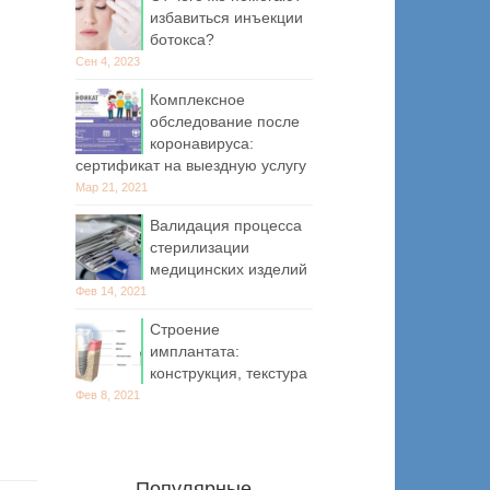
избавиться инъекции
ботокса?
Сен 4, 2023
Комплексное
обследование после
коронавируса:
сертификат на выездную услугу
Мар 21, 2021
Валидация процесса
стерилизации
медицинских изделий
Фев 14, 2021
Строение
имплантата:
конструкция, текстура
Фев 8, 2021
Популярные