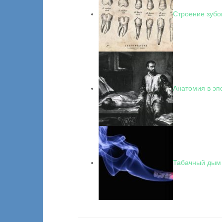
Строение зубо
Анатомия в эп
Табачный дым 