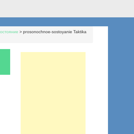
состояние
>
prosonochnoe-sostoyanie Taktika