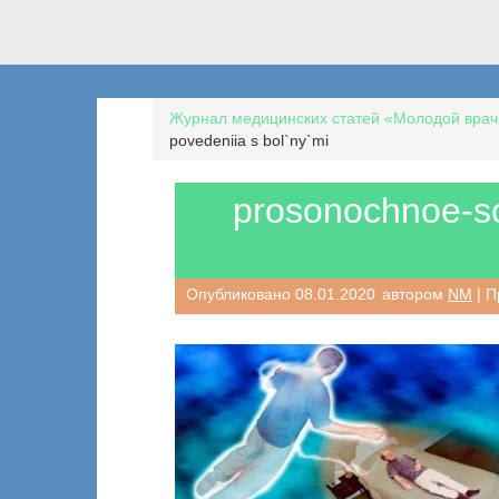
Журнал медицинских статей «Молодой врач
povedeniia s bol`ny`mi
prosonochnoe-so
Опубликовано
08.01.2020
автором
NM
| П