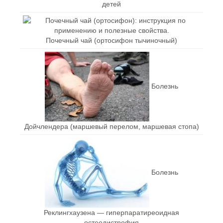
детей
Почечный чай (ортосифон тычиночный)
Болезнь
Дойчлендера (маршевый перелом, маршевая стопа)
Болезнь
Реклингхаузена — гиперпаратиреоидная
остеодистрофия