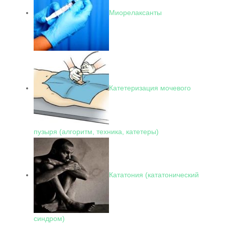
Миорелаксанты
Катетеризация мочевого
пузыря (алгоритм, техника, катетеры)
Кататония (кататонический
синдром)