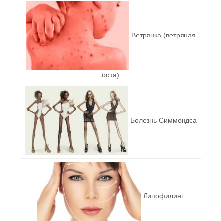
Ветрянка (ветряная
оспа)
Болезнь Симмондса
Липофилинг