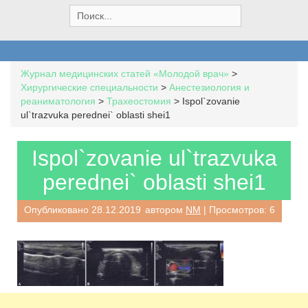
S
e
a
r
c
Журнал медицинских статей «Молодой врач»
>
h
Хирургические специальности
>
Анестезиология и
f
реаниматология
>
Трахеостомия
>
Ispol`zovanie
o
ul`trazvuka perednei` oblasti shei1
r
:
Ispol`zovanie ul`trazvuka
perednei` oblasti shei1
Опубликовано
28.12.2019
автором
NM
| Просмотров: 6