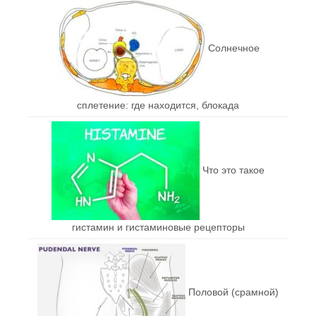
Солнечное
сплетение: где находится, блокада
Что это такое
гистамин и гистаминовые рецепторы
Половой (срамной)