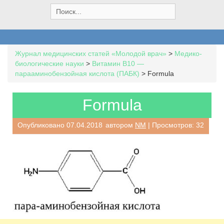
S
e
a
r
c
Журнал медицинских статей «Молодой врач»
>
Медико-
h
биологические науки
>
Витамин В10 —
f
парааминобензойная кислота (ПАБК)
>
Formula
o
r
:
Formula
Опубликовано
07.04.2018
автором
NM
| Просмотров: 32