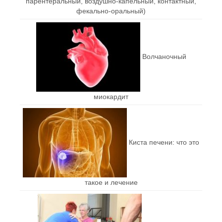
парентеральный, воздушно-капельный, контактный,
фекально-оральный)
Волчаночный
миокардит
Киста печени: что это
такое и лечение