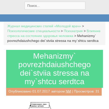
S
e
a
r
c
Журнал медицинских статей «Молодой врач»
>
h
Психологические специальности
>
Психиатрия
>
Влияние
f
стресса на состояние здоровья человека
>
Mehanizmy`
o
povrezhdaiushchego dei`stviia stressa na my`shtcu serdtca
r
:
Mehanizmy`
povrezhdaiushchego
dei`stviia stressa na
my`shtcu serdtca
Опубликовано
01.07.2017
автором
NM
| Просмотров: 31