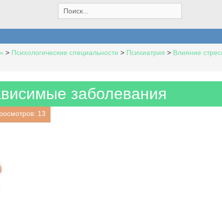
S
e
a
r
c
»
>
Психологические специальности
>
Психиатрия
>
Влияние стрес
h
f
o
r
ависимые заболевания
:
росмотров: 13