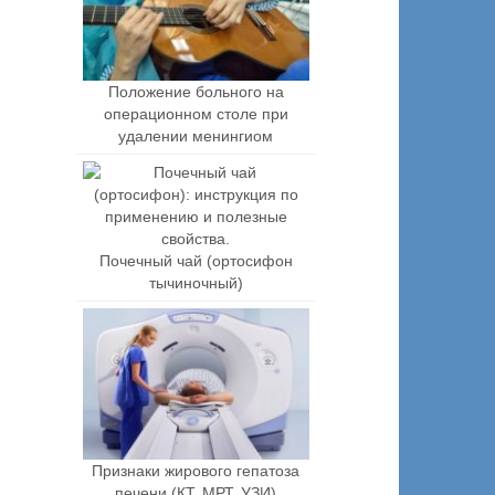
Положение больного на
операционном столе при
удалении менингиом
Почечный чай (ортосифон
тычиночный)
Признаки жирового гепатоза
печени (КТ, МРТ, УЗИ)