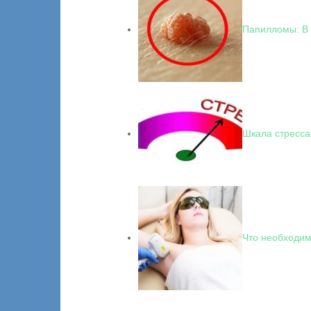
Папилломы: В 
Шкала стресса
Что необходим