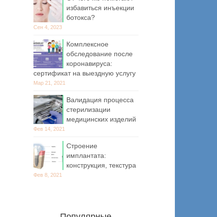
избавиться инъекции
ботокса?
Сен 4, 2023
Комплексное
обследование после
коронавируса:
сертификат на выездную услугу
Мар 21, 2021
Валидация процесса
стерилизации
медицинских изделий
Фев 14, 2021
Строение
имплантата:
конструкция, текстура
Фев 8, 2021
Популярные