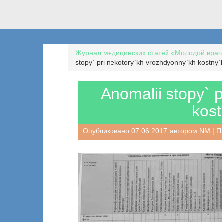
Журнал медицинских статей «Молодой врач
stopy` pri nekotory`kh vrozhdyonny`kh kostny`k
Anomalii stopy` 
kost
Опубликовано
07.06.2017
автором
NM
| П