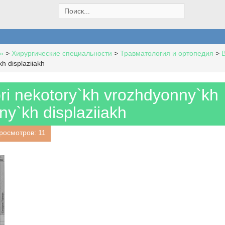
S
e
a
r
c
»
>
Хирургические специальности
>
Травматология и ортопедия
>
h
h displaziiakh
f
o
r
pri nekotory`kh vrozhdyonny`kh
:
ny`kh displaziiakh
росмотров: 11