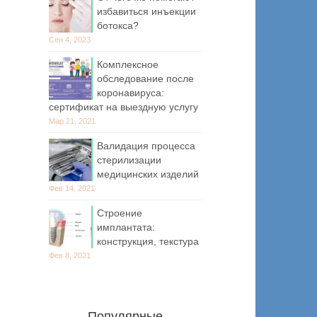
избавиться инъекции
ботокса?
Сен 4, 2023
Комплексное
обследование после
коронавируса:
сертификат на выездную услугу
Мар 21, 2021
Валидация процесса
стерилизации
медицинских изделий
Фев 14, 2021
Строение
имплантата:
конструкция, текстура
Фев 8, 2021
Популярные