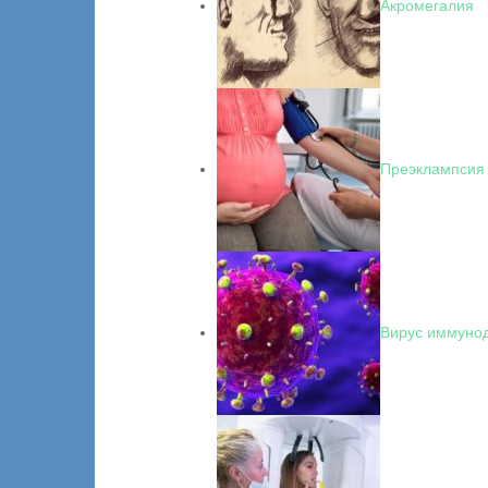
Акромегалия
Преэклампсия
Вирус иммуно