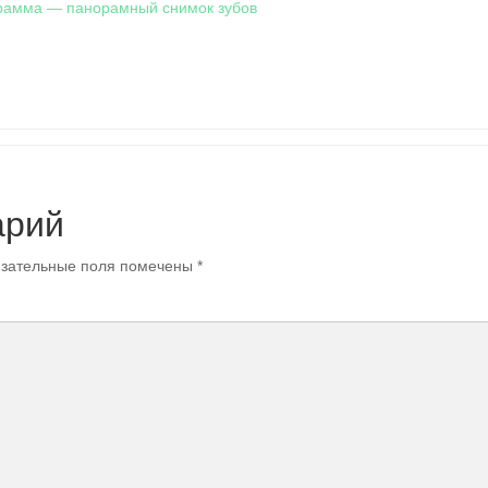
рамма — панорамный снимок зубов
арий
зательные поля помечены
*