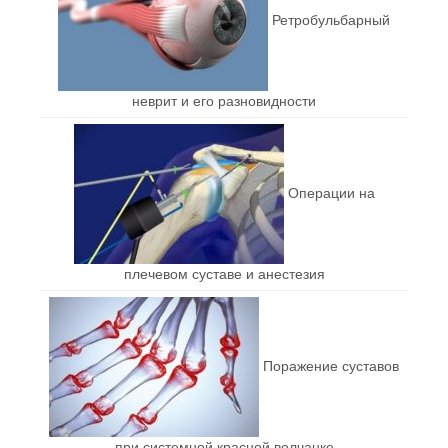
Ретробульбарный
неврит и его разновидности
Операции на
плечевом суставе и анестезия
Поражение суставов
при системной красной волчанке