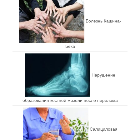
Болезнь Кашина-
Бека
Нарушение
образования костной мозоли после перелома
Салициловая