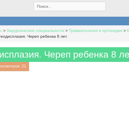
S
e
a
r
c
»
>
Хирургические специальности
>
Травматология и ортопедия
>
h
еодисплазия. Череп ребенка 8 лет.
f
o
r
сплазия. Череп ребенка 8 ле
:
росмотров: 21