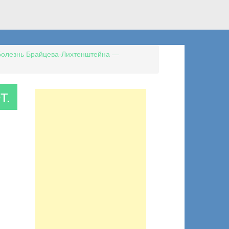
Болезнь Брайцева-Лихтенштейна —
т.