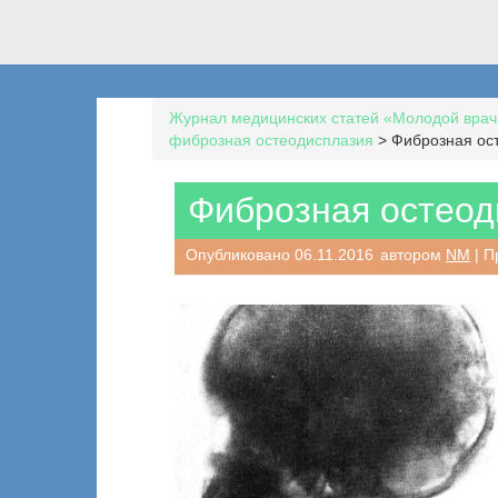
Журнал медицинских статей «Молодой врач
фиброзная остеодисплазия
>
Фиброзная ост
Фиброзная остеоди
Опубликовано
06.11.2016
автором
NM
| П