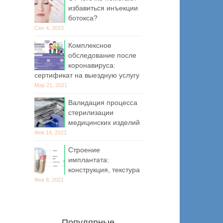
избавиться инъекции
ботокса?
Сен 4, 2023
Комплексное
обследование после
коронавируса:
сертификат на выездную услугу
Мар 21, 2021
Валидация процесса
стерилизации
медицинских изделий
Фев 14, 2021
Строение
имплантата:
конструкция, текстура
Фев 8, 2021
Популярные