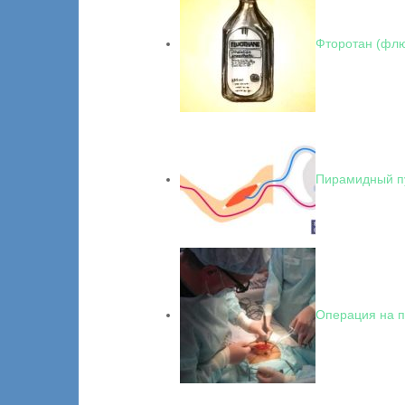
Фторотан (флю
Пирамидный п
Операция на п