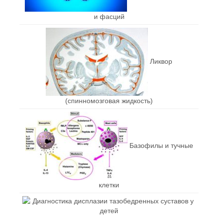
и фасций
Ликвор
(спинномозговая жидкость)
Базофилы и тучные
клетки