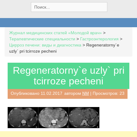
S
e
a
r
c
Журнал медицинских статей «Молодой врач»
>
h
Терапевтические специальности
>
Гастроэнтерология
>
f
Цирроз печени: виды и диагностика
>
Regeneratorny`e
o
uzly` pri tcirroze pecheni
r
:
Regeneratorny`e uzly` pri
tcirroze pecheni
Опубликовано
11.02.2017
автором
NM
| Просмотров: 23