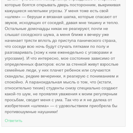
которые боятся открывать дверь посторонним, выкрикивая
кажущиеся нелепыми угрозы. У меня тоже есть свой
«шлем» — беруши и вязаная шапка, которые спасают от
звуков, исходящих от соседей, давая мне тишину и тепло.
Остальные домочадцы никак не реагируют, почти не
слышат соседского шума, а меня ближе к вечеру уже
начинает трясти вплоть до приступа панического страха,
что соседи всю ночь будут стучать пятками по полу и
разговаривать (хожу к ним еженедельно с уговорами и
угрозами). И что интересно, мое состояние зависимо от
определенных факторов: если за стенкой живут взрослые
семейные люди, у них плачет ребенок или случаются
скандалы, редкие вечеринки, я реагирую с пониманием и
спокойно. А параноидальная мысль о том, что (кстати,
относительно тихие) студенты снизу специально создают
какой-то шум, не проявляя уважения к моим регулярным
просьбам, сводит меня с ума. Так что и я не далека от
изобретения «шлема» — с удовольствием приобрела бы
противошумные наушники!
Ответить