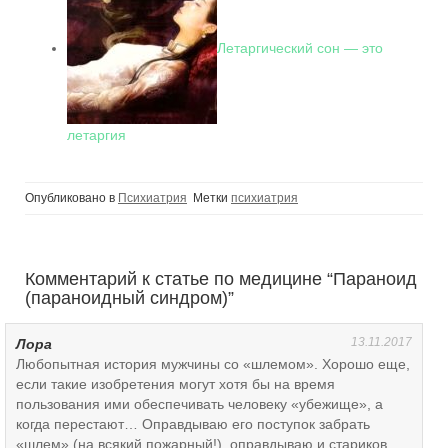
Летаргический сон — это
летаргия
Опубликовано в
Психиатрия
Метки
психиатрия
Комментарий к статье по медицине “
Параноид
(параноидный синдром)
”
13.11.2017
Лора
Любопытная история мужчины со «шлемом». Хорошо еще,
если такие изобретения могут хотя бы на время
пользования ими обеспечивать человеку «убежище», а
когда перестают… Оправдываю его поступок забрать
«шлем» (на всякий пожарный!), оправдываю и стариков,