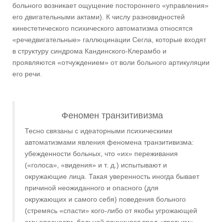
больного возникает ощущение постороннего «управления»
его двигательными актами). К числу разновидностей
кинестетического психического автоматизма относятся
«речедвигательные» галлюцинации Сегла, которые входят
в структуру синдрома Кандинского-Клерамбо и
проявляются «отчуждением» от воли больного артикуляции
его речи.
Феномен транзитивизма
Тесно связаны с идеаторными психическими
автоматизмами явления феномена транзитивизма:
убежденности больных, что «их» переживания
(«голоса», «видения» и т. д.) испытывают и
окружающие лица. Такая уверенность иногда бывает
причиной неожиданного и опасного (для
окружающих и самого себя) поведения больного
(стремясь «спасти» кого-либо от якобы угрожающей