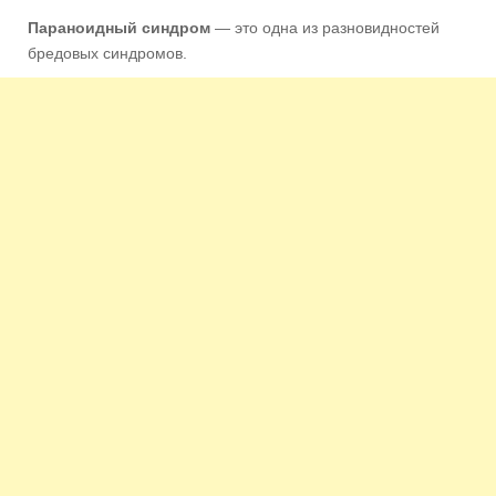
Параноидный синдром
— это одна из разновидностей
бредовых синдромов.