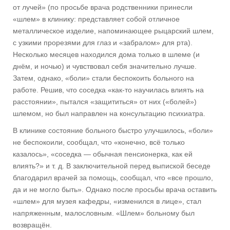
от лучей» (по просьбе врача родственники принесли
«шлем» в клинику: представляет собой отличное
металлическое изделие, напоминающее рыцарский шлем,
с узкими прорезями для глаз и «забралом» для рта).
Несколько месяцев находился дома только в шлеме (и
днём, и ночью) и чувствовал себя значительно лучше.
Затем, однако, «боли» стали беспокоить больного на
работе. Решив, что соседка «как-то научилась влиять на
расстоянии», пытался «защититься» от них («болей»)
шлемом, но был направлен на консультацию психиатра.
В клинике состояние больного быстро улучшилось, «боли»
не беспокоили, сообщал, что «конечно, всё только
казалось», «соседка — обычная пенсионерка, как ей
влиять?» и т. д. В заключительной перед выпиской беседе
благодарил врачей за помощь, сообщал, что «все прошло,
да и не могло быть». Однако после просьбы врача оставить
«шлем» для музея кафедры, «изменился в лице», стал
напряженным, малословным. «Шлем» больному был
возвращён.