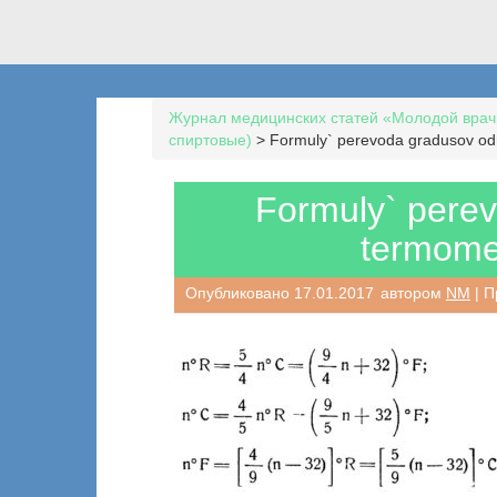
Журнал медицинских статей «Молодой врач
спиртовые)
>
Formuly` perevoda gradusov odn
Formuly` perev
termomet
Опубликовано
17.01.2017
автором
NM
| П