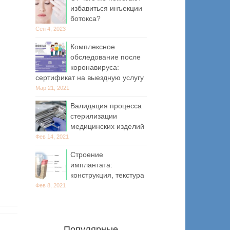
избавиться инъекции
ботокса?
Сен 4, 2023
Комплексное
обследование после
коронавируса:
сертификат на выездную услугу
Мар 21, 2021
Валидация процесса
стерилизации
медицинских изделий
Фев 14, 2021
Строение
имплантата:
конструкция, текстура
Фев 8, 2021
Популярные