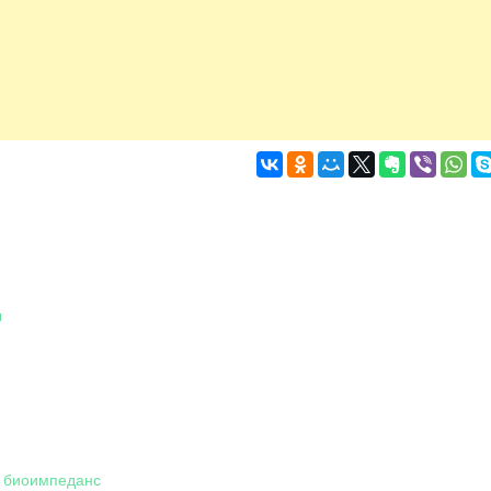
ы
й биоимпеданс