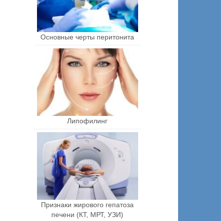
Основные черты перитонита
Липофилинг
Признаки жирового гепатоза
печени (КТ, МРТ, УЗИ)