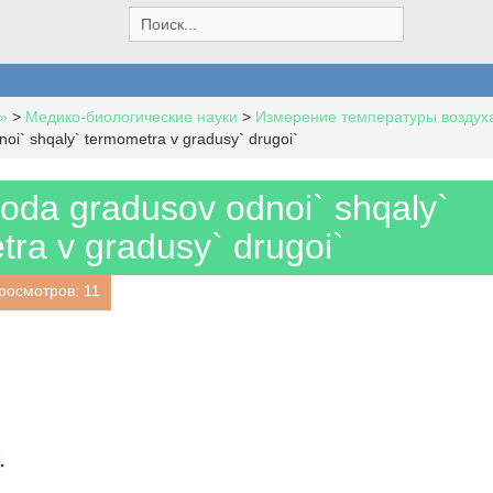
S
e
a
r
c
»
>
Медико-биологические науки
>
Измерение температуры воздуха
h
oi` shqaly` termometra v gradusy` drugoi`
f
o
r
oda gradusov odnoi` shqaly`
:
ra v gradusy` drugoi`
росмотров: 11