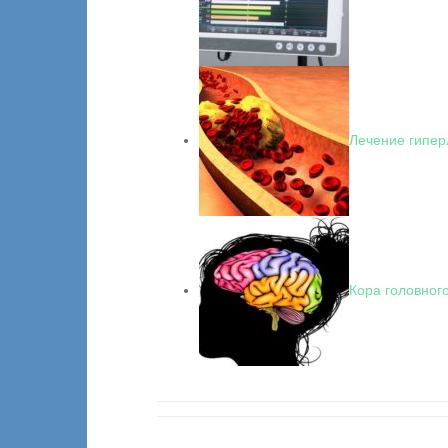
Лечение гипе
Кора головног