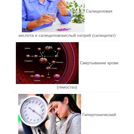
Салициловая
кислота и салициловокислый натрий (салицилат)
Свертывание крови
(гемостаз)
Гипертонический