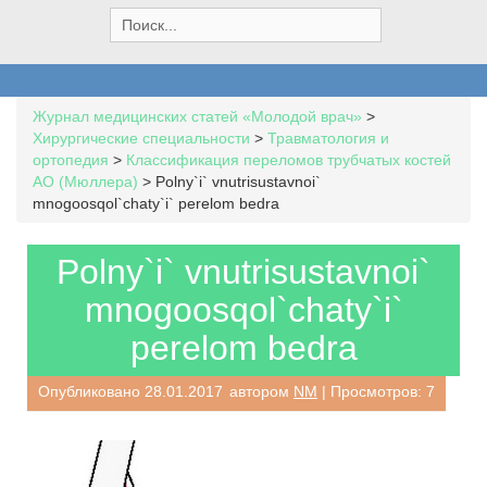
S
e
a
r
c
Журнал медицинских статей «Молодой врач»
>
h
Хирургические специальности
>
Травматология и
f
ортопедия
>
Классификация переломов трубчатых костей
o
AO (Мюллера)
>
Polny`i` vnutrisustavnoi`
r
mnogoosqol`chaty`i` perelom bedra
:
Polny`i` vnutrisustavnoi`
mnogoosqol`chaty`i`
perelom bedra
Опубликовано
28.01.2017
автором
NM
| Просмотров: 7