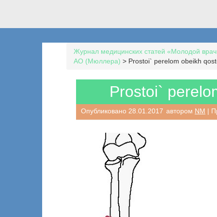
Журнал медицинских статей «Молодой врач
AO (Мюллера)
>
Prostoi` perelom obeikh qost
Prostoi` perelo
Опубликовано
28.01.2017
автором
NM
| П