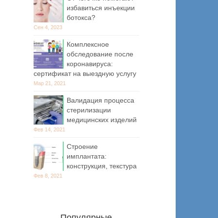
избавиться инъекции
ботокса?
Сен 4, 2023
Комплексное
обследование после
коронавируса:
сертификат на выездную услугу
Мар 21, 2021
Валидация процесса
стерилизации
медицинских изделий
Фев 14, 2021
Строение
имплантата:
конструкция, текстура
Фев 8, 2021
Популярные