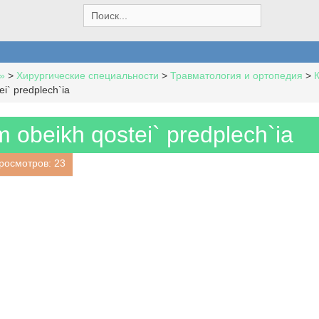
S
e
a
r
c
»
>
Хирургические специальности
>
Травматология и ортопедия
>
h
ei` predplech`ia
f
o
r
m obeikh qostei` predplech`ia
:
росмотров: 23