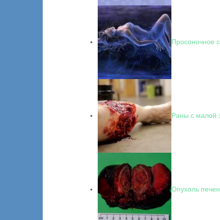
Просоночное 
Раны с малой 
Опухоль пече