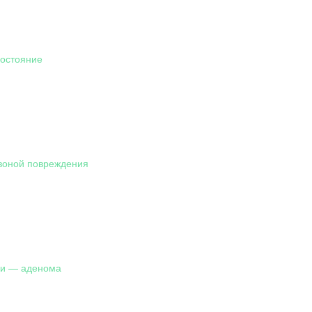
состояние
зоной повреждения
ни — аденома