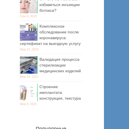
избавиться инъекции
ботокса?
Сен 4, 2023
Комплексное
обследование после
коронавируса:
сертификат на выездную услугу
Мар 21, 2021
Валидация процесса
стерилизации
медицинских изделий
Фев 14, 2021
Строение
имплантата:
конструкция, текстура
Фев 8, 2021
Популярные