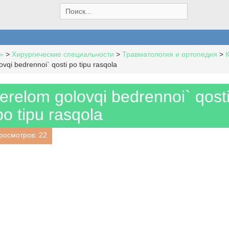
S
e
a
r
c
»
>
Хирургические специальности
>
Травматология и ортопедия
>
h
ovqi bedrennoi` qosti po tipu rasqola
f
o
r
perelom golovqi bedrennoi` qost
:
po tipu rasqola
росмотров: 22