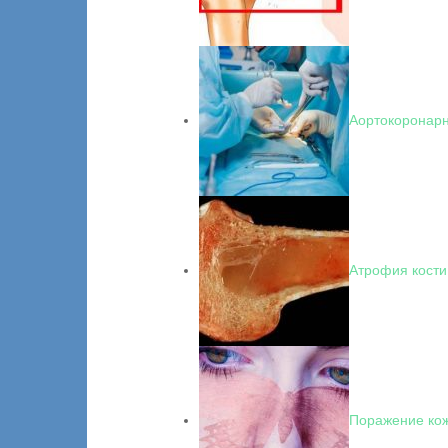
Аортокоронарн
Атрофия кости
Поражение кож