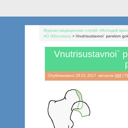
Журнал медицинских статей «Молодой врач
AO (Мюллера)
>
Vnutrisustavnoi` perelom gol
Vnutrisustavnoi` 
Опубликовано
28.01.2017
автором
NM
| П