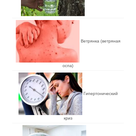
Ветрянка (ветряная
оспа)
Гипертонический
криз