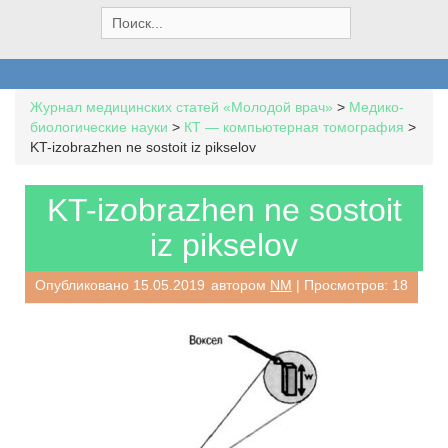
S
e
a
r
c
Журнал медицинских статей «Молодой врач»
>
Медико-
h
биологические науки
>
КТ — компьютерная томография
>
f
KT-izobrazhen ne sostoit iz pikselov
o
r
:
KT-izobrazhen ne sostoit
iz pikselov
Опубликовано
15.05.2019
автором
NM
| Просмотров: 18