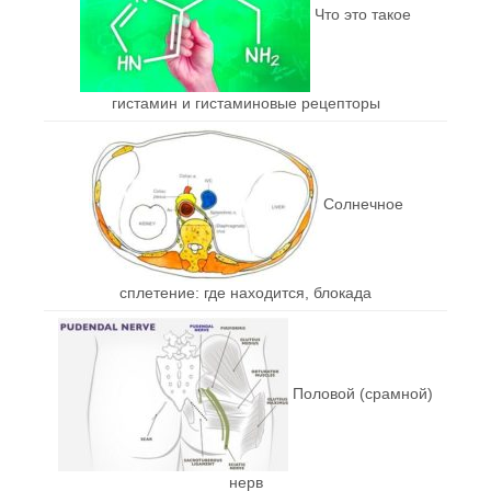
Что это такое
гистамин и гистаминовые рецепторы
Солнечное
сплетение: где находится, блокада
Половой (срамной)
нерв