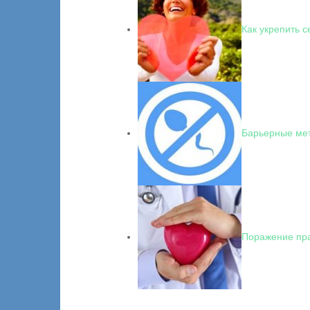
Как укрепить с
Барьерные мет
Поражение пра