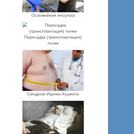
Осложнения инсульта
Пересадка (трансплантация)
почки
Синдром Иценко-Кушинга