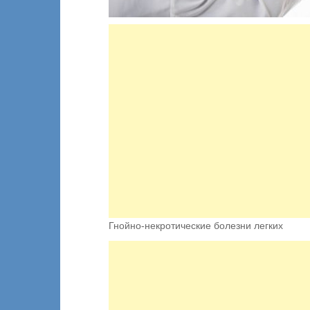
Гнойно-некротические болезни легких