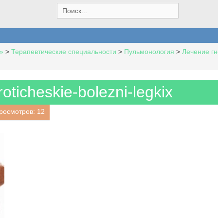
S
e
a
r
c
»
>
Терапевтические специальности
>
Пульмонология
>
Лечение гн
h
f
o
r
oticheskie-bolezni-legkix
:
росмотров: 12