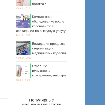
ботокса?
Сен 4, 2023
Комплексное
обследование после
коронавируса:
сертификат на выездную услугу
Мар 21, 2021
Валидация процесса
стерилизации
медицинских изделий
Фев 14, 2021
Строение
имплантата:
конструкция, текстура
Фев 8, 2021
Популярные
медицинские статьи