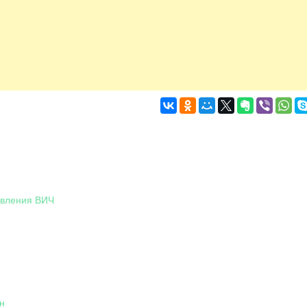
явления ВИЧ
н