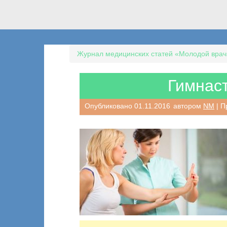
Журнал медицинских статей «Молодой врач
Гимнас
Опубликовано
01.11.2016
автором
NM
| П