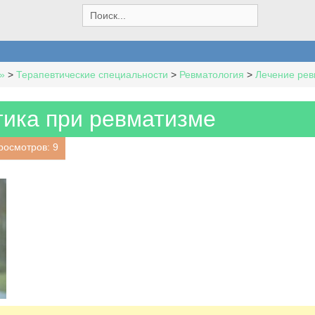
S
e
a
r
c
»
>
Терапевтические специальности
>
Ревматология
>
Лечение рев
h
f
o
тика при ревматизме
r
:
росмотров: 9