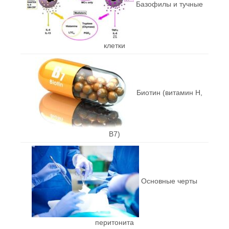
Базофилы и тучные
клетки
Биотин (витамин Н,
В7)
Основные черты
перитонита