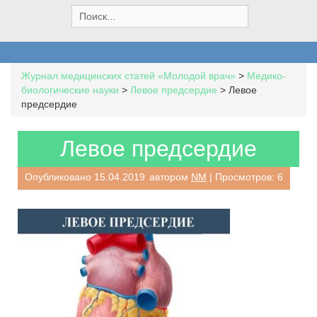
S
e
a
r
c
Журнал медицинских статей «Молодой врач»
>
Медико-
h
биологические науки
>
Левое предсердие
>
Левое
f
предсердие
o
r
:
Левое предсердие
Опубликовано
15.04.2019
автором
NM
| Просмотров: 6