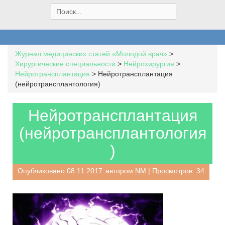
S
e
a
r
c
Журнал медицинских статей «Молодой врач»
>
h
Хирургические специальности
>
Нейрохирургия
>
f
Нейротрансплантация
>
Нейротрансплантация
o
(нейротрансплантология)
r
:
Нейротрансплантация
(нейротрансплантология
)
Опубликовано
08.11.2017
автором
NM
| Просмотров: 34