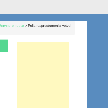
йничного нерва
>
Polia rasprostraneniia vetvei