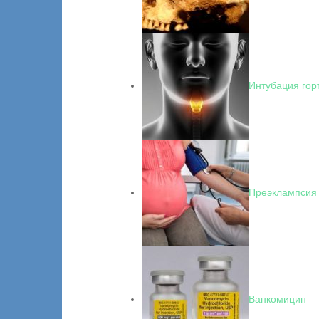
Интубация гор
Преэклампсия
Ванкомицин