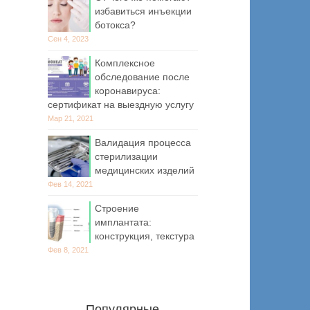
избавиться инъекции
ботокса?
Сен 4, 2023
Комплексное
обследование после
коронавируса:
сертификат на выездную услугу
Мар 21, 2021
Валидация процесса
стерилизации
медицинских изделий
Фев 14, 2021
Строение
имплантата:
конструкция, текстура
Фев 8, 2021
Популярные