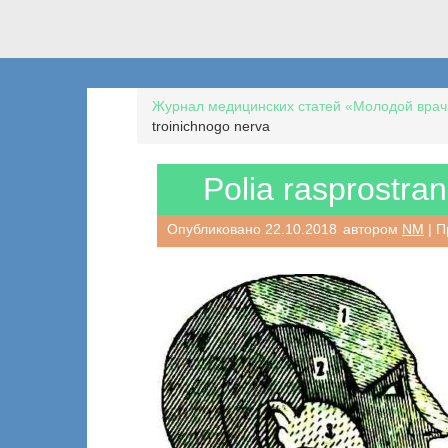
Журнал медицинских статей «Молодой врач
troinichnogo nerva
Polia rasprostran
Опубликовано
22.10.2018
автором
NM
| П