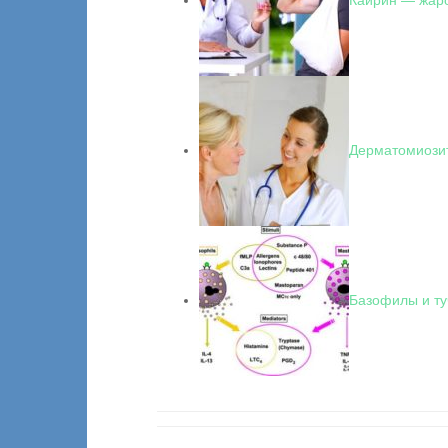
Дерматомиозит
Базофилы и ту