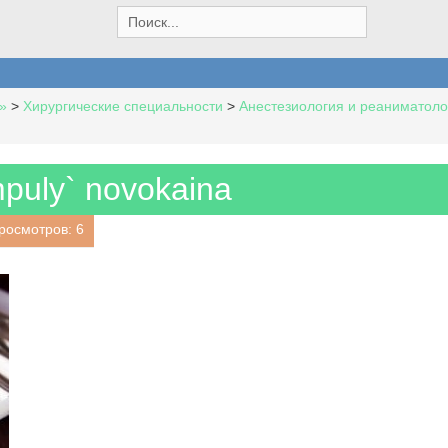
S
e
a
r
c
»
>
Хирургические специальности
>
Анестезиология и реаниматоло
h
f
o
r
puly` novokaina
:
росмотров: 6