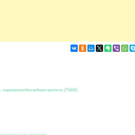
 парааминобензойная кислота (ПАБК)
опонижающее средство