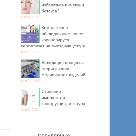
избавиться инъекции
ботокса?
Сен 4, 2023
Комплексное
обследование после
коронавируса:
сертификат на выездную услугу
Мар 21, 2021
Валидация процесса
стерилизации
медицинских изделий
Фев 14, 2021
Строение
имплантата:
конструкция, текстура
Фев 8, 2021
Популярные