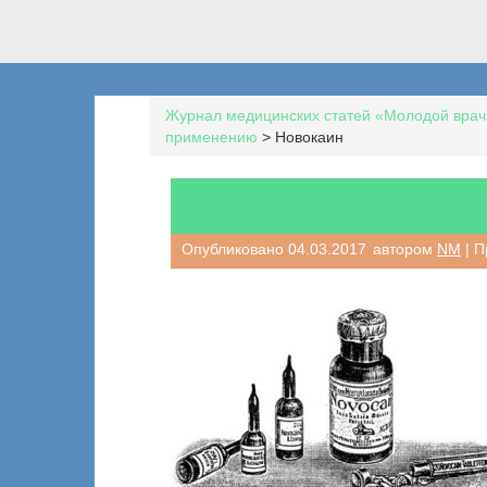
Журнал медицинских статей «Молодой врач
применению
>
Новокаин
Опубликовано
04.03.2017
автором
NM
| П