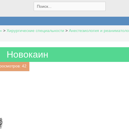
S
e
a
r
c
»
>
Хирургические специальности
>
Анестезиология и реаниматоло
h
f
o
r
Новокаин
:
росмотров: 42