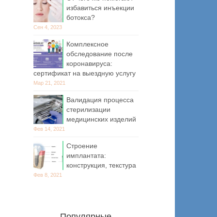
избавиться инъекции
ботокса?
Сен 4, 2023
Комплексное
обследование после
коронавируса:
сертификат на выездную услугу
Мар 21, 2021
Валидация процесса
стерилизации
медицинских изделий
Фев 14, 2021
Строение
имплантата:
конструкция, текстура
Фев 8, 2021
Популярные