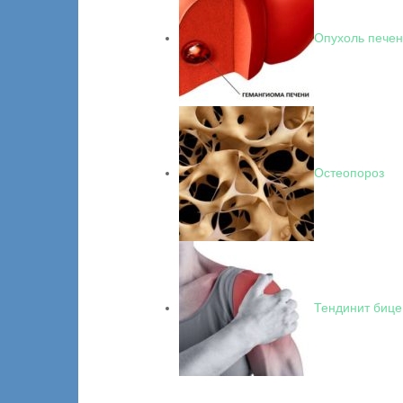
Опухоль печен
Остеопороз
Тендинит бице