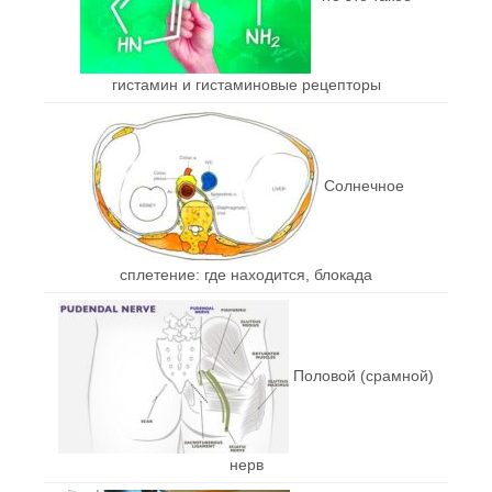
гистамин и гистаминовые рецепторы
Солнечное
сплетение: где находится, блокада
Половой (срамной)
нерв