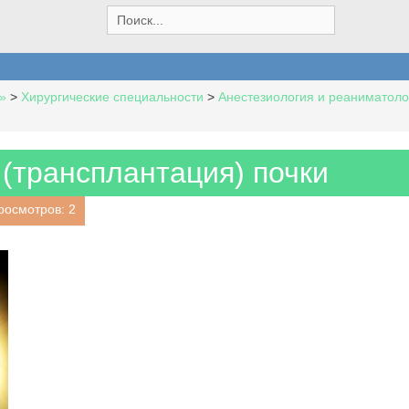
S
e
a
r
c
»
>
Хирургические специальности
>
Анестезиология и реаниматоло
h
f
o
r
(трансплантация) почки
:
росмотров: 2