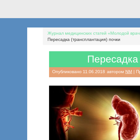
Журнал медицинских статей «Молодой врач
Пересадка (трансплантация) почки
Пересадка 
Опубликовано
11.06.2018
автором
NM
| П