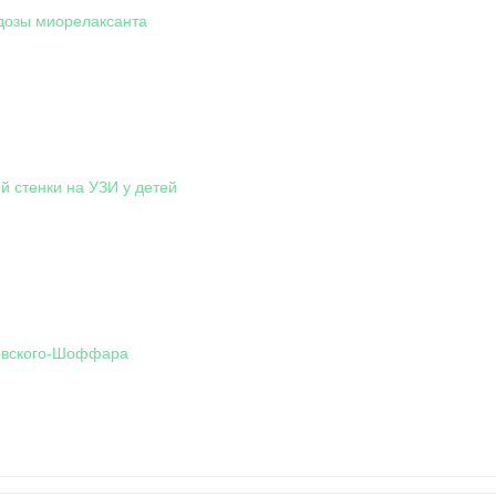
дозы миорелаксанта
 стенки на УЗИ у детей
овского-Шоффара