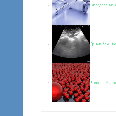
Определение 
Грыжи брюшной
Болезнь Минк