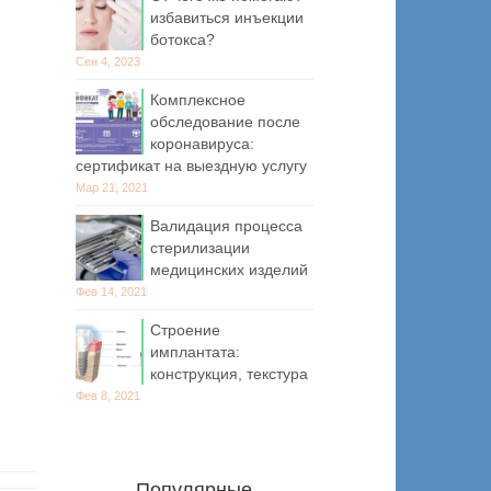
избавиться инъекции
ботокса?
Сен 4, 2023
Комплексное
обследование после
коронавируса:
сертификат на выездную услугу
Мар 21, 2021
Валидация процесса
стерилизации
медицинских изделий
Фев 14, 2021
Строение
имплантата:
конструкция, текстура
Фев 8, 2021
Популярные