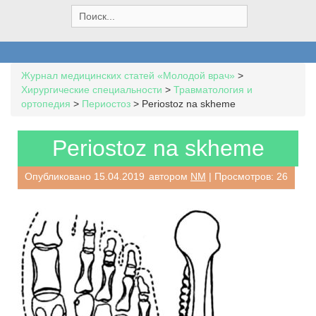
S
e
a
r
c
Журнал медицинских статей «Молодой врач»
>
h
Хирургические специальности
>
Травматология и
f
ортопедия
>
Периостоз
>
Periostoz na skheme
o
r
:
Periostoz na skheme
Опубликовано
15.04.2019
автором
NM
| Просмотров: 26