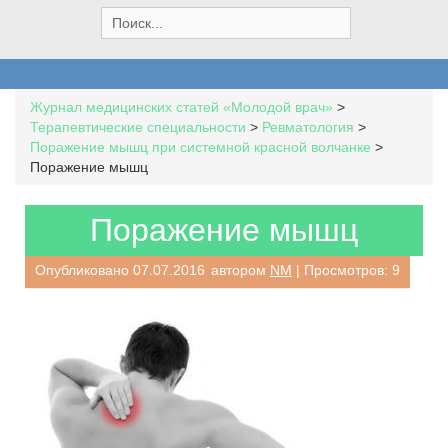
S
e
a
r
c
Журнал медицинских статей «Молодой врач»
>
h
Терапевтические специальности
>
Ревматология
>
f
Поражение мышц при системной красной волчанке
>
o
Поражение мышц
r
:
Поражение мышц
Опубликовано
07.07.2016
автором
NM
| Просмотров: 9