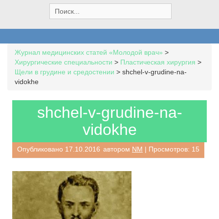
S
e
a
r
c
Журнал медицинских статей «Молодой врач»
>
h
Хирургические специальности
>
Пластическая хирургия
>
f
Щели в грудине и средостении
>
shchel-v-grudine-na-
o
vidokhe
r
:
shchel-v-grudine-na-
vidokhe
Опубликовано
17.10.2016
автором
NM
| Просмотров: 15