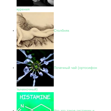
курения
Столбняк
Почечный чай (ортосифон
тычиночный)
Что это такое гистамин и