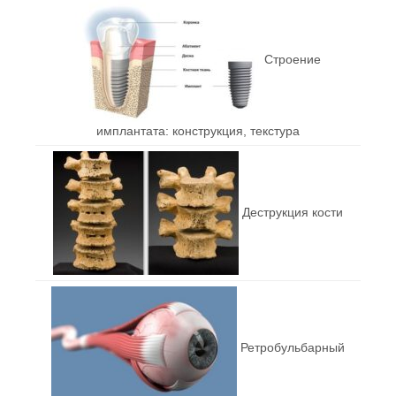
Строение
имплантата: конструкция, текстура
Деструкция кости
Ретробульбарный