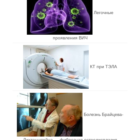
Легочные
проявления ВИЧ
КТ при ТЭЛА
Болезнь Брайцева-
Лихтенштейна — фиброзная остеодисплазия