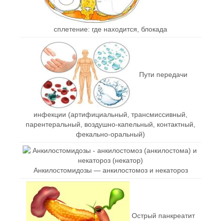
сплетение: где находится, блокада
Пути передачи
инфекции (артифициальный, трансмиссивный,
парентеральный, воздушно-капельный, контактный,
фекально-оральный)
Анкилостомидозы — анкилостомоз и некатороз
Острый панкреатит