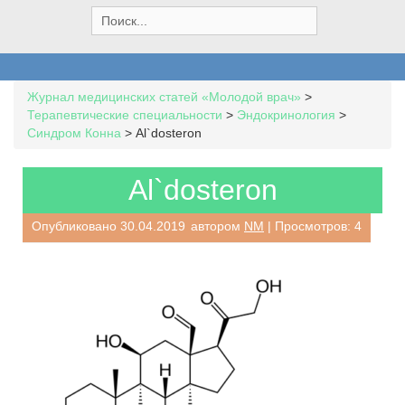
S
e
a
r
c
Журнал медицинских статей «Молодой врач»
>
h
Терапевтические специальности
>
Эндокринология
>
f
Синдром Конна
>
Al`dosteron
o
r
:
Al`dosteron
Опубликовано
30.04.2019
автором
NM
| Просмотров: 4