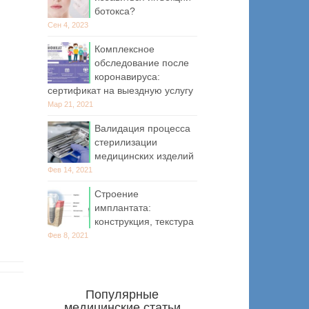
ботокса?
Сен 4, 2023
Комплексное
обследование после
коронавируса:
сертификат на выездную услугу
Мар 21, 2021
Валидация процесса
стерилизации
медицинских изделий
Фев 14, 2021
Строение
имплантата:
конструкция, текстура
Фев 8, 2021
Популярные
медицинские статьи