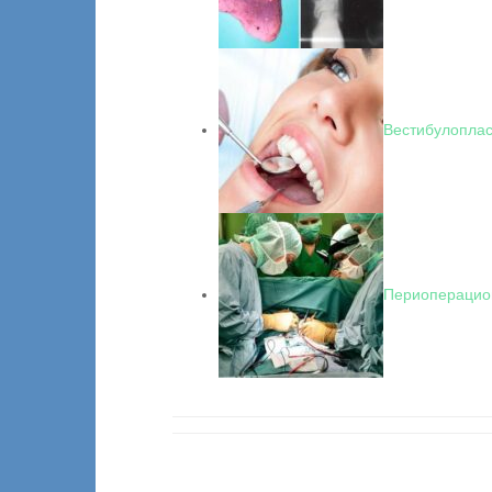
Вестибулоплас
Периоперацио