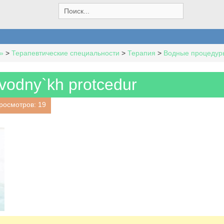
S
e
a
r
c
»
>
Терапевтические специальности
>
Терапия
>
Водные процедур
h
f
o
 vodny`kh protcedur
r
:
росмотров: 19