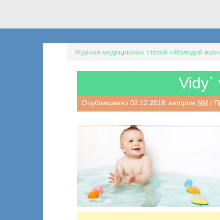
Журнал медицинских статей «Молодой врач
Vidy`
Опубликовано
02.12.2018
автором
NM
| П