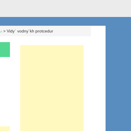
ы
>
Vidy` vodny`kh protcedur