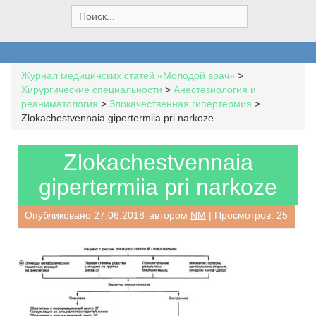
S
e
a
r
c
Журнал медицинских статей «Молодой врач»
>
h
Хирургические специальности
>
Анестезиология и
f
реаниматология
>
Злокачественная гипертермия
>
o
Zlokachestvennaia gipertermiia pri narkoze
r
:
Zlokachestvennaia
gipertermiia pri narkoze
Опубликовано
27.06.2018
автором
NM
| Просмотров: 25