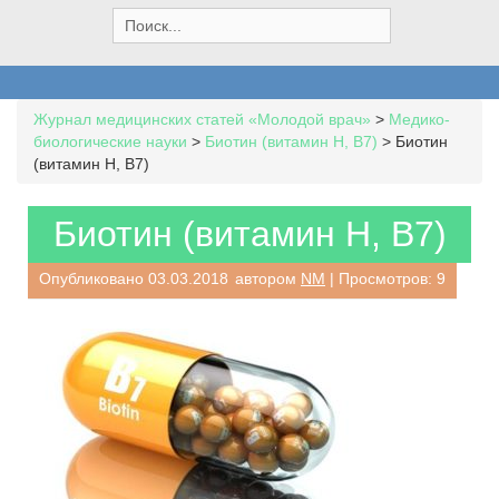
S
e
a
r
c
Журнал медицинских статей «Молодой врач»
>
Медико-
h
биологические науки
>
Биотин (витамин Н, В7)
>
Биотин
f
(витамин Н, В7)
o
r
:
Биотин (витамин Н, В7)
Опубликовано
03.03.2018
автором
NM
| Просмотров: 9