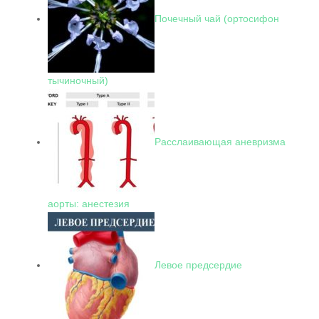
Почечный чай (ортосифон
тычиночный)
Расслаивающая аневризма
аорты: анестезия
Левое предсердие