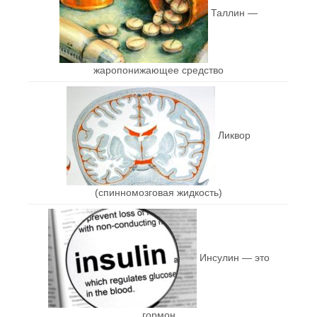
Таллин —
жаропонижающее средство
Ликвор
(спинномозговая жидкость)
Инсулин — это
гормон