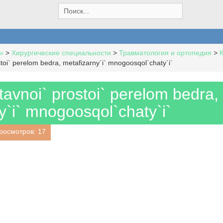
S
e
a
r
c
»
>
Хирургические специальности
>
Травматология и ортопедия
>
h
stoi` perelom bedra, metafizarny`i` mnogoosqol`chaty`i`
f
o
r
stavnoi` prostoi` perelom bedra,
:
y`i` mnogoosqol`chaty`i`
росмотров: 17