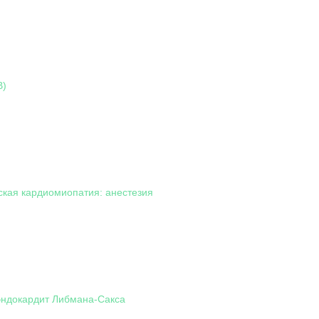
В)
кая кардиомиопатия: анестезия
эндокардит Либмана-Сакса