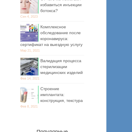
избавиться инъекции
ботокса?
Сен 4, 2023
Комплексное
обследование после
коронавируса:
сертификат на выездную услугу
Мар 21, 2021
Валидация процесса
стерилизации
медицинских изделий
Фев 14, 2021
Строение
имплантата:
конструкция, текстура
Фев 8, 2021
Популярные