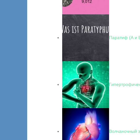
Паратиф (А и 
Гипертрофичес
Волчаночный 