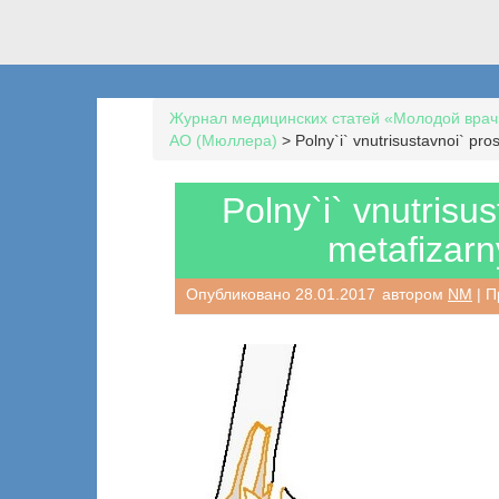
Журнал медицинских статей «Молодой врач
AO (Мюллера)
>
Polny`i` vnutrisustavnoi` pro
Polny`i` vnutrisu
metafizarn
Опубликовано
28.01.2017
автором
NM
| П