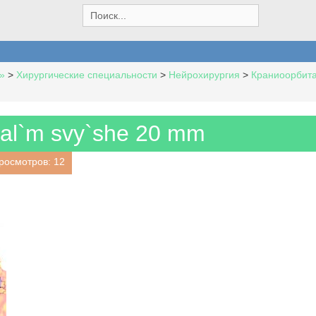
S
e
a
r
c
»
>
Хирургические специальности
>
Нейрохирургия
>
Краниоорбит
h
f
o
r
tal`m svy`she 20 mm
:
росмотров: 12