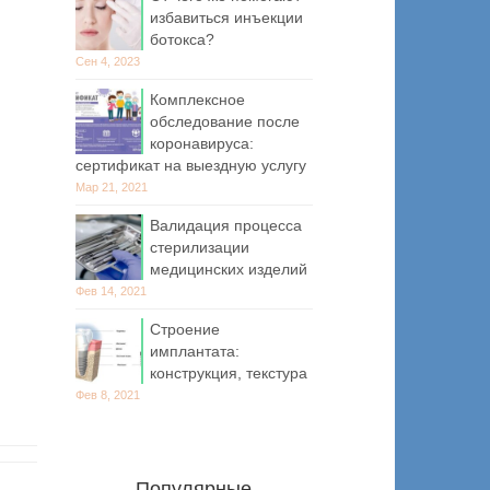
избавиться инъекции
ботокса?
Сен 4, 2023
Комплексное
обследование после
коронавируса:
сертификат на выездную услугу
Мар 21, 2021
Валидация процесса
стерилизации
медицинских изделий
Фев 14, 2021
Строение
имплантата:
конструкция, текстура
Фев 8, 2021
Популярные