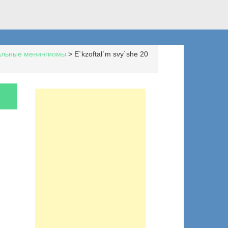
альные менингиомы
>
E`kzoftal`m svy`she 20