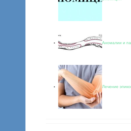
Аномалии и па
Лечение эпико