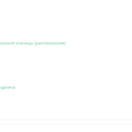
тология ключицы (рентгенология)
ндилита