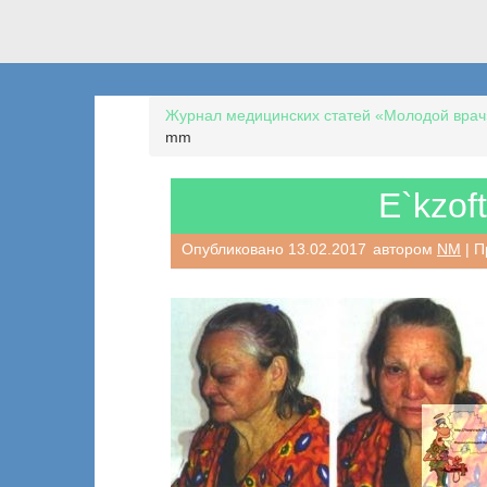
Журнал медицинских статей «Молодой врач
mm
E`kzof
Опубликовано
13.02.2017
автором
NM
| П