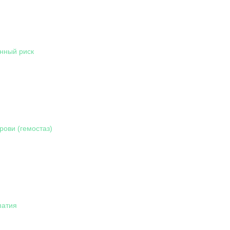
нный риск
рови (гемостаз)
патия