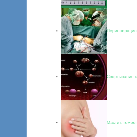
Периоперацио
Свертывание к
Мастит: гомео