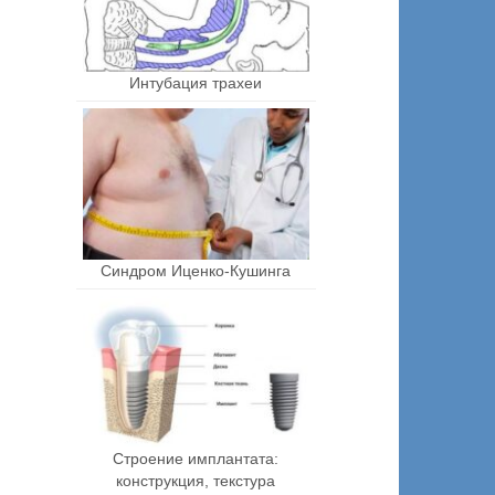
Интубация трахеи
Синдром Иценко-Кушинга
Строение имплантата:
конструкция, текстура