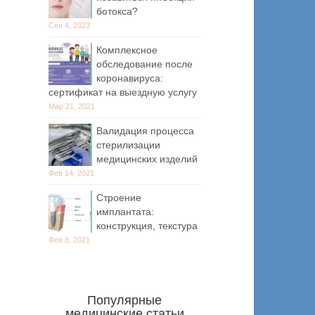
ботокса?
Сен 4, 2023
Комплексное
обследование после
коронавируса:
сертификат на выездную услугу
Мар 21, 2021
Валидация процесса
стерилизации
медицинских изделий
Фев 14, 2021
Строение
имплантата:
конструкция, текстура
Фев 8, 2021
Популярные
медицинские статьи