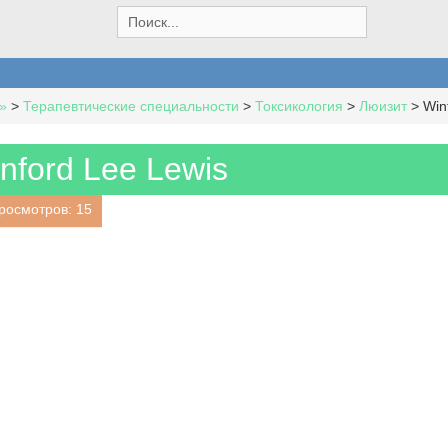
S
e
a
r
c
»
>
Терапевтические специальности
>
Токсикология
>
Люизит
>
Win
h
f
o
nford Lee Lewis
r
:
росмотров: 15