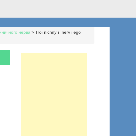
йничного нерва
>
Troi`nichny`i` nerv i ego