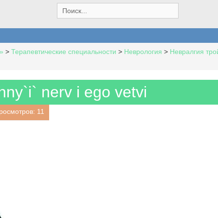
S
e
a
r
c
»
>
Терапевтические специальности
>
Неврология
>
Невралгия тро
h
f
o
r
hny`i` nerv i ego vetvi
:
росмотров: 11