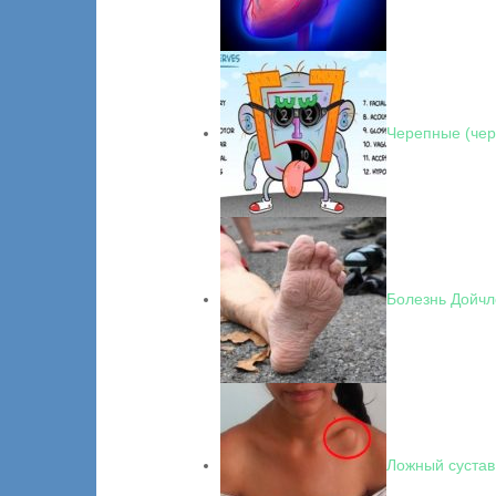
Черепные (чер
Болезнь Дойчл
Ложный сустав