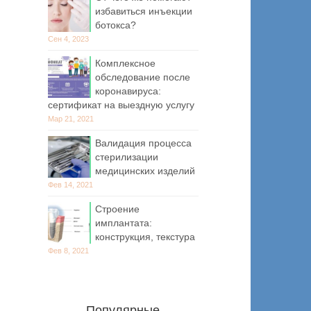
избавиться инъекции
ботокса?
Сен 4, 2023
Комплексное
обследование после
коронавируса:
сертификат на выездную услугу
Мар 21, 2021
Валидация процесса
стерилизации
медицинских изделий
Фев 14, 2021
Строение
имплантата:
конструкция, текстура
Фев 8, 2021
Популярные